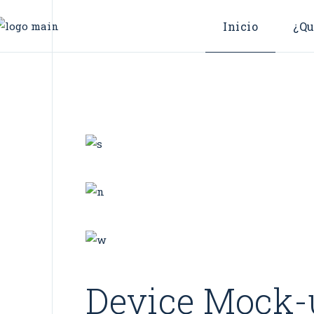
Nos
Inicio
¿Qu
Sus
Per
Nos
Sus
Per
Device Mock-