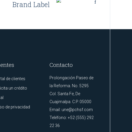
Brand Label
ientes
Contacto
Prolongación Paseo de
tal de clientes
la Reforma. No. 5295
icita un crédito
Col. Santa Fe, De
al
Cuajimalpa. C.P. 05000
so de privacidad
Email:
une@pchsf.com
Teléfono:
+52 (555) 292
22 36