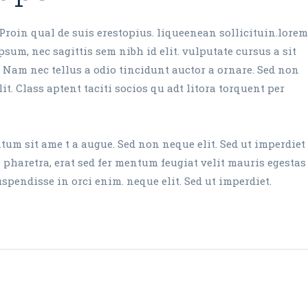
Proin qual de suis erestopius. liqueenean sollicituin.lorem
sum, nec sagittis sem nibh id elit. vulputate cursus a sit
 Nam nec tellus a odio tincidunt auctor a ornare. Sed non
it. Class aptent taciti socios qu adt litora torquent per
um sit ame t a augue. Sed non neque elit. Sed ut imperdiet
aretra, erat sed fer mentum feugiat velit mauris egestas
endisse in orci enim. neque elit. Sed ut imperdiet.