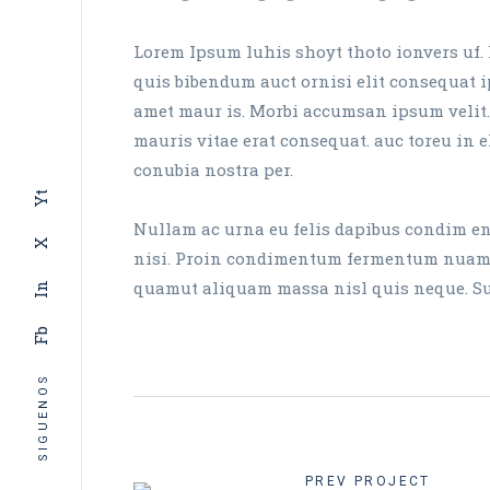
Lorem Ipsum luhis shoyt thoto ionvers uf. 
quis bibendum auct ornisi elit consequat ip
amet maur is. Morbi accumsan ipsum velit.
mauris vitae erat consequat. auc toreu in el
conubia nostra per.
Yt
Nullam ac urna eu felis dapibus condim ent
X
nisi. Proin condimentum fermentum nuam ph
quamut aliquam massa nisl quis neque. Susp
In
Fb
SIGUENOS
PREV PROJECT