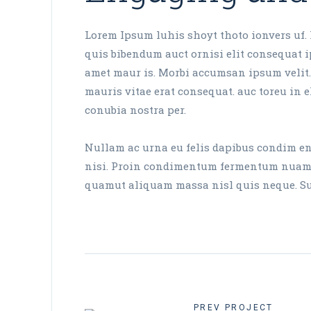
Lorem Ipsum luhis shoyt thoto ionvers uf. 
quis bibendum auct ornisi elit consequat ip
amet maur is. Morbi accumsan ipsum velit.
mauris vitae erat consequat. auc toreu in el
conubia nostra per.
Nullam ac urna eu felis dapibus condim ent
nisi. Proin condimentum fermentum nuam ph
quamut aliquam massa nisl quis neque. Susp
PREV PROJECT