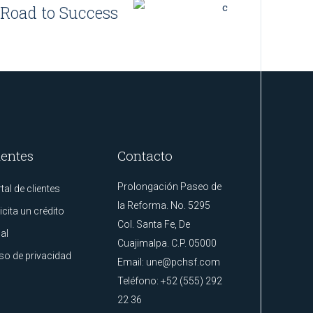
Road to Success
ientes
Contacto
Prolongación Paseo de
tal de clientes
la Reforma. No. 5295
icita un crédito
Col. Santa Fe, De
al
Cuajimalpa. C.P. 05000
so de privacidad
Email:
une@pchsf.com
Teléfono:
+52 (555) 292
22 36