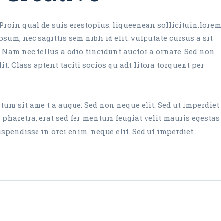
Proin qual de suis erestopius. liqueenean sollicituin.lorem
sum, nec sagittis sem nibh id elit. vulputate cursus a sit
 Nam nec tellus a odio tincidunt auctor a ornare. Sed non
it. Class aptent taciti socios qu adt litora torquent per
um sit ame t a augue. Sed non neque elit. Sed ut imperdiet
aretra, erat sed fer mentum feugiat velit mauris egestas
endisse in orci enim. neque elit. Sed ut imperdiet.