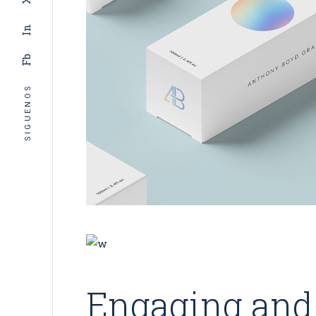
X
In
Fb
SIGUENOS
Engaging and