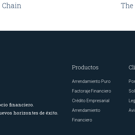
 Chain
The 
Productos
Cl
Arrendamiento Puro
Por
Factoraje Financiero
Sol
Crédito Empresarial
Leg
cio financiero.
Arrendamiento
Avi
evos horizontes de éxito.
Financiero