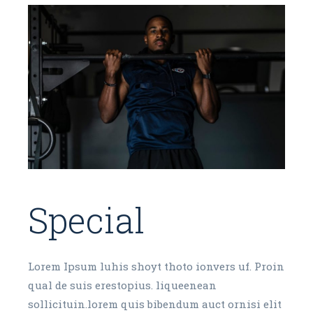
Special
Lorem Ipsum luhis shoyt thoto ionvers uf. Proin
qual de suis erestopius. liqueenean
sollicituin.lorem quis bibendum auct ornisi elit