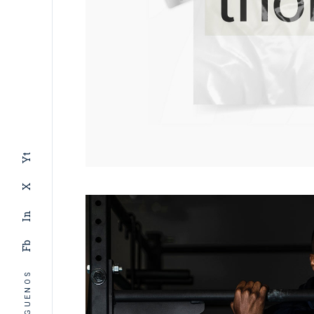
Yt
X
In
Fb
SIGUENOS